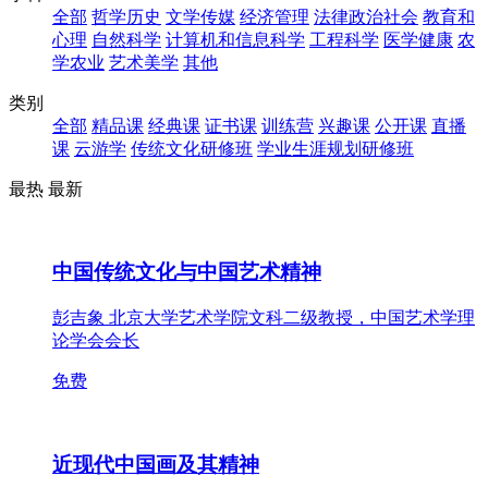
全部
哲学历史
文学传媒
经济管理
法律政治社会
教育和
心理
自然科学
计算机和信息科学
工程科学
医学健康
农
学农业
艺术美学
其他
类别
全部
精品课
经典课
证书课
训练营
兴趣课
公开课
直播
课
云游学
传统文化研修班
学业生涯规划研修班
最热
最新
中国传统文化与中国艺术精神
彭吉象 北京大学艺术学院文科二级教授，中国艺术学理
论学会会长
免费
近现代中国画及其精神