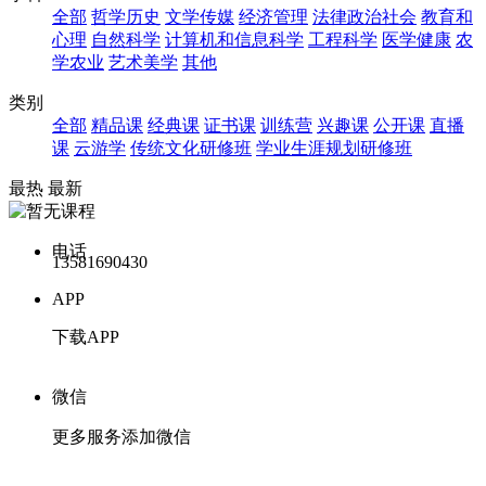
全部
哲学历史
文学传媒
经济管理
法律政治社会
教育和
心理
自然科学
计算机和信息科学
工程科学
医学健康
农
学农业
艺术美学
其他
类别
全部
精品课
经典课
证书课
训练营
兴趣课
公开课
直播
课
云游学
传统文化研修班
学业生涯规划研修班
最热
最新
电话
13581690430
APP
下载APP
微信
更多服务添加微信