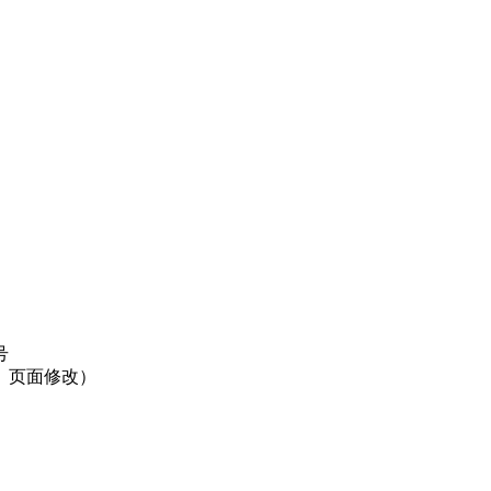
号
】页面修改）