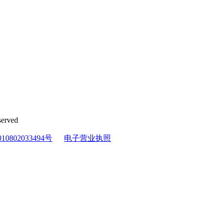
erved
0802033494号
电子营业执照