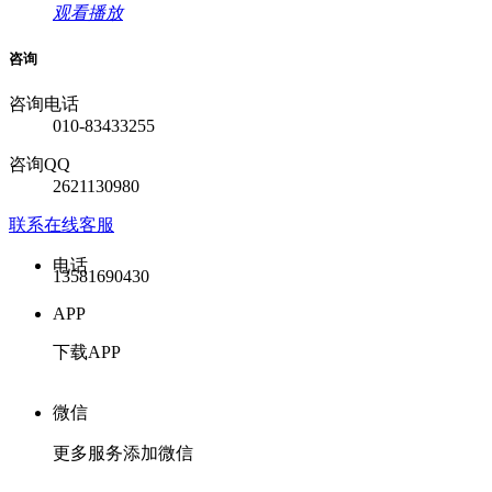
观看播放
咨询
咨询电话
010-83433255
咨询QQ
2621130980
联系在线客服
电话
13581690430
APP
下载APP
微信
更多服务添加微信