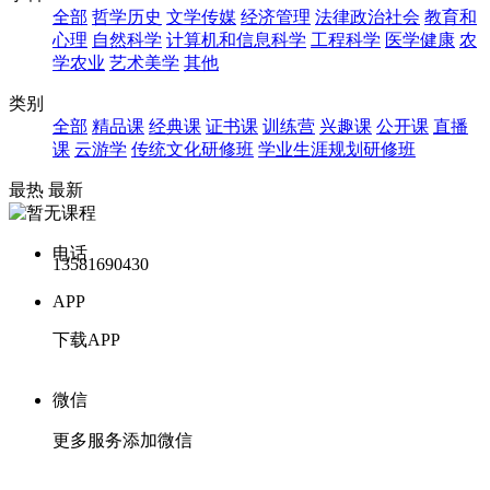
全部
哲学历史
文学传媒
经济管理
法律政治社会
教育和
心理
自然科学
计算机和信息科学
工程科学
医学健康
农
学农业
艺术美学
其他
类别
全部
精品课
经典课
证书课
训练营
兴趣课
公开课
直播
课
云游学
传统文化研修班
学业生涯规划研修班
最热
最新
电话
13581690430
APP
下载APP
微信
更多服务添加微信