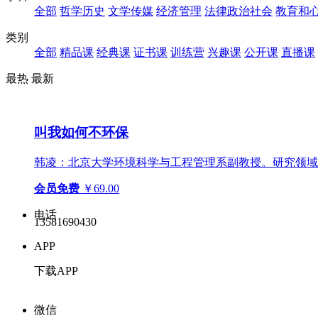
全部
哲学历史
文学传媒
经济管理
法律政治社会
教育和
类别
全部
精品课
经典课
证书课
训练营
兴趣课
公开课
直播课
最热
最新
叫我如何不环保
韩凌：北京大学环境科学与工程管理系副教授。研究领域
会员免费
￥69.00
电话
13581690430
APP
下载APP
微信